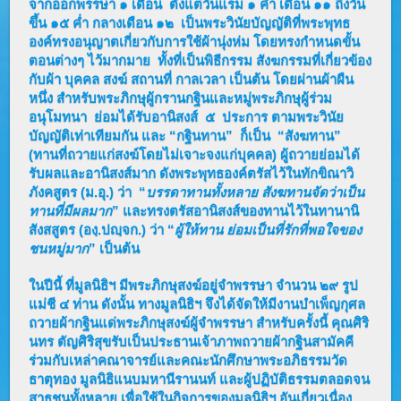
จากออกพรรษา ๑ เดือน ตั้งแต่วันแรม ๑ ค่ำ เดือน ๑๑ ถึงวัน
ขึ้น ๑๕ ค่ำ กลางเดือน ๑๒ เป็นพระวินัยบัญญัติที่พระพุทธ
องค์ทรงอนุญาตเกี่ยวกับการใช้ผ้านุ่งห่ม โดยทรงกำหนดขั้น
ตอนต่างๆ ไว้มากมาย ทั้งที่เป็นพิธีกรรม สังฆกรรมที่เกี่ยวข้อง
กับผ้า บุคคล สงฆ์ สถานที่ กาลเวลา เป็นต้น โดยผ่านผ้าผืน
หนึ่ง สำหรับพระภิกษุผู้กรานกฐินและหมู่พระภิกษุผู้ร่วม
อนุโมทนา ย่อมได้รับอานิสงส์ ๕ ประการ ตามพระวินัย
บัญญัติเท่าเทียมกัน และ “กฐินทาน” ก็เป็น “สังฆทาน”
(ทานที่ถวายแก่สงฆ์โดยไม่เจาะจงแก่บุคคล) ผู้ถวายย่อมได้
รับผลและอานิสงส์มาก ดังพระพุทธองค์ตรัสไว้ในทักขิณาวิ
ภังคสูตร (ม.อุ.) ว่า “
บรรดาทานทั้งหลาย สังฆทานจัดว่าเป็น
ทานที่มีผลมาก
” และทรงตรัสอานิสงส์ของทานไว้ในทานานิ
สังสสูตร (องฺ.ปญฺจก.) ว่า “
ผู้ให้ทาน ย่อมเป็นที่รักที่พอใจของ
ชนหมู่มาก
” เป็นต้น
ในปีนี้ ที่มูลนิธิฯ มีพระภิกษุสงฆ์อยู่จำพรรษา จำนวน ๒๙ รูป
แม่ชี ๔ ท่าน ดังนั้น ทางมูลนิธิฯ จึงได้จัดให้มีงานบำเพ็ญกุศล
ถวายผ้ากฐินแด่พระภิกษุสงฆ์ผู้จำพรรษา สำหรับครั้งนี้ คุณศิริ
นทร ตัญศิริสุขรับเป็นประธานเจ้าภาพถวายผ้ากฐินสามัคคี
ร่วมกับเหล่าคณาจารย์และคณะนักศึกษาพระอภิธรรมวัด
ธาตุทอง มูลนิธิแนบมหานีรานนท์ และผู้ปฏิบัติธรรมตลอดจน
สาธุชนทั้งหลาย เพื่อใช้ในกิจการของมูลนิธิฯ อันเกี่ยวเนื่อง