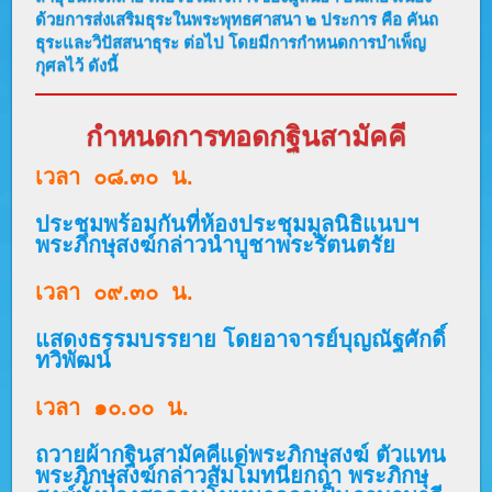
ด้วยการส่งเสริมธุระในพระพุทธศาสนา ๒ ประการ คือ คันถ
ธุระและวิปัสสนาธุระ ต่อไป โดยมีการกำหนดการบำเพ็ญ
กุศลไว้ ดังนี้
กำหนดการทอดกฐินสามัคคี
เวลา ๐๘.๓๐ น.
ประชุมพร้อมกันที่ห้องประชุมมูลนิธิแนบฯ
พระภิกษุสงฆ์กล่าวนำบูชาพระรัตนตรัย
เวลา ๐๙.๓๐ น.
แสดงธรรมบรรยาย โดยอาจารย์บุญณัฐศักดิ์
ทวิพัฒน์
เวลา ๑๐.๐๐ น.
ถวายผ้ากฐินสามัคคีแด่พระภิกษุสงฆ์ ตัวแทน
พระภิกษุสงฆ์กล่าวสัมโมทนียกถา พระภิกษุ