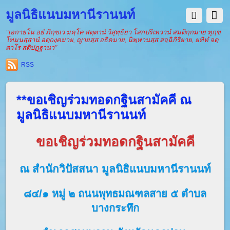
มูลนิธิแนบมหานีรานนท์
"เอกายโน อยํ ภิกฺขเว มคฺโค สตฺตานํ วิสุทฺธิยา โสกปริเทวานํ สมติกฺกมาย ทุกฺข
โทมนสฺสานํ อตฺถงฺคมาย, ญายสฺส อธิคมาย, นิพฺพานสฺส สจฺฉิกิริยาย, ยทิทํ จตฺ
ตาโร สติปฏฺฐานา"
RSS
**ขอเชิญร่วมทอดกฐินสามัคคี ณ
มูลนิธิแนบมหานีรานนท์
ขอเชิญร่วมทอด
กฐินสามัคคี
ณ สำนักวิปัสสนา มูลนิธิแนบมหานีรานนท์
๘๔/๑ หมู่ ๒ ถนนพุทธมณฑลสาย ๕ ตำบล
บางกระทึก