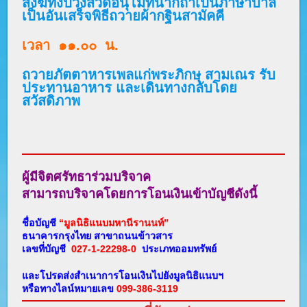
สงฆ์ทั้งปวงสวดอนุโมทนากถาเป็นภาษาบาลี
เป็นอันเสร็จพิธีถวายผ้ากฐินสามัคคี
เวลา ๑๑.๐๐ น.
ถวายภัตตาหารเพลแก่พระภิกษุ สามเณร รับ
ประทานอาหาร และเดินทางกลับโดย
สวัสดิภาพ
ผู้มีจิตศรัทธาร่วมบริจาค
สามารถบริจาคโดยการโอนเงินเข้าบัญชีดังนี้
ชื่อบัญชี
“มูลนิธิแนบมหานีรานนท์”
ธนาคารกรุงไทย
สาขาถนนข้าวสาร
เลขที่บัญชี
027-1-22298-0
ประเภทออมทรัพย์
และโปรดส่งสำเนาการโอนเงินไปยังมูลนิธิแนบฯ
หรือทางไลน์หมายเลข
099-386-3119