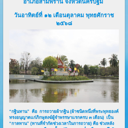
อำเภอสามพราน จังหวัดนครปฐม
วันอาทิตย์ที่ ๑๒ เดือนตุลาคม พุทธศักราช
๒๕๖๘
“กฐินทาน” คือ การถวายผ้ากฐิน (ผ้าชนิดหนึ่งที่พระพุทธองค์
ทรงอนุญาตแก่ภิกษุสงฆ์ผู้จำพรรษาแรกครบ ๓ เดือน) เป็น
“กาลทาน” (ทานที่จำกัดช่วงเวลาในการถวาย) คือ ช่วงหลัง