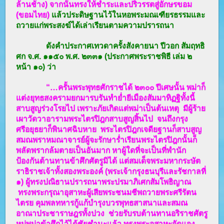
ล้านช้าง) จากนั้นทรงให้ชำระและปริวรรตสู่อักษรขอม
(ขอมไทย)
แล้วประดิษฐานไว้ในหอพระมณเฑียรธรรมและ
ถวายแก่พระสงฆ์ได้เล่าเรียนตามความปรารถนา
ดังคำประกาศเทวดาครั้งสังคายนา ปีวอก สัมฤทธิ
ศก จ.ศ. ๑๑๕๐ พ.ศ. ๒๓๓๑ (ประกาศพระราชพิธี เล่ม ๒
หน้า ๑๐) ว่า
“…ครั้นพระพุทธศักราชได้ ๒๓๐๐ ปีเศษนั้น พม่าก็
แต่งยุทธสงครามยกมารบรันทำย่ำยีเมืองสัมมาทิฏฐิทั้งนี้
สาบสูญร่วงโรยไป เพราะภัยเกิดแต่พม่าเป็นต้นเหตุ มีผู้ร้าย
เผาวัดวาอารามพระไตรปิฎกสาบสูญสิ้นไป จนถึงกรุง
ศรีอยุธยาก็พินาศฉิบหาย พระไตรปิฎกเจดียฐานก็สาบสูญ
สมณพราหมณาจารย์ผู้จะรักษาร่ำเรียนพระไตรปิฎกนั้นก็
พลัดพรากล้มตายเป็นอันมาก หาผู้ใดที่จะเป็นที่พำนัก
ป้องกันต้านทานข้าศึกศัตรูมิได้ แต่
สมเด็จพระมหากระษัต
ราธิราชเจ้าทั้งสองพระองค์
(พระเจ้ากรุงธนบุรีและรัชกาลที่
๑) ผู้ทรงปณิธานปรารถนาพระปรมาภิเศกสัมโพธิญาณ
ทรงพระกรุณาอุสาหะผู้เสียพระชนมชีพถวายพระศรีรัตน
ไตรย คุมพลทหารกู้แก้บำรุงบวรพุทธสาสนาและสมณ
อาณาประชาราษฎรทั้งปวง ช่วยรับรบต้านทานอริราชศัตรู
หมู่พม่าข้าศึกไว้ได้ชัยชำนะแล้ว ทรงพระอุสาหะจัดแจง