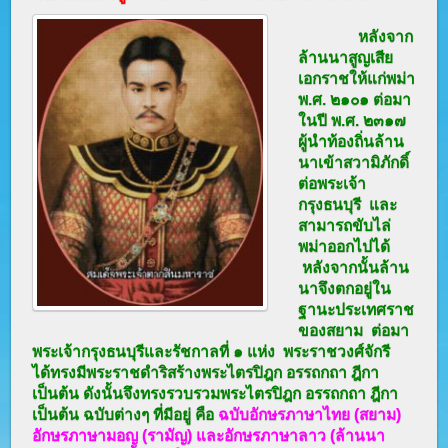
หลังจาก
ล้านนาสูญเสีย
เอกราชให้แก่พม่า
พ.ศ. ๒๑๐๑ ต่อมา
ในปี พ.ศ. ๒๓๑๗
ผู้นำท้องถิ่นล้าน
นาเข้าสวามิภักดิ์
ต่อพระเจ้า
กรุงธนบุรี และ
สามารถขับไล่
พม่าออกไปได้
หลังจากนั้นล้าน
นาจึงตกอยู่ใน
ฐานะประเทศราช
ของสยาม ต่อมา
พระเจ้ากรุงธนบุรีและรัชกาลที่ ๑ แห่ง พระราชวงศ์จักรี
ได้ทรงมีพระราชดำริสร้างพระไตรปิฎก อรรถกถา ฎีกา
เป็นต้น ดังนั้นจึงทรงรวบรวมพระไตรปิฎก อรรถกถา ฎีกา
เป็นต้น ฉบับต่างๆ ที่มีอยู่ คือ
ฉบับอักษรภาษาไทย
(สยาม)
อักษรภาษามอญ
(รามัญ)
และอักษรภาษาลาว
(ล้านนา