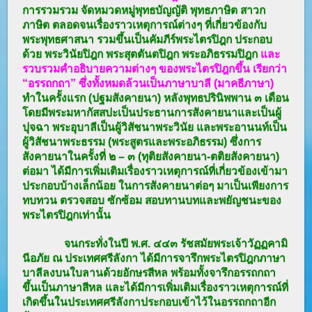
การรวมรวม จัดหมวดหมู่พุทธบัญญัติ พุทธภาษิต สาวก
ภาษิต ตลอดจนเรื่องราวเหตุการณ์ต่างๆ ที่เกี่ยวข้องกับ
พระพุทธศาสนา รวมขึ้นเป็นคัมภีร์พระไตรปิฎก ประกอบ
ด้วย พระวินัยปิฎก พระสุตตันตปิฎก พระอภิธรรมปิฎก
และ
รวบรวมคำอธิบายความต่างๆ ของพระไตรปิฎกขึ้น เรียกว่า
“อรรถกถา” ซึ่งทั้งหมดล้วนเป็นภาษาบาลี (มาคธีภาษา)
ทำในครั้งแรก (ปฐมสังคายนา) หลังพุทธปรินิพพาน ๓ เดือน
โดยมีพระมหากัสสปะเป็นประธานการสังคายนาและเป็นผู้
ปุจฉา พระอุบาลีเป็นผู้วิสัชนาพระวินัย และพระอานนท์เป็น
ผู้วิสัชนาพระธรรม (พระสูตรและพระอภิธรรม) ซึ่งการ
สังคายนาในครั้งที่ ๒ – ๓ (ทุติยสังคายนา-ตติยสังคายนา)
ต่อมา ได้มีการเพิ่มเติมเรื่องราวเหตุการณ์ที่เกี่ยวข้องเข้ามา
ประกอบบ้างเล็กน้อย ในการสังคายนาต่อๆ มาเป็นเพียงการ
ทบทวน ตรวจสอบ ซักซ้อม สอบทานบทและพยัญชนะของ
พระไตรปิฎกเท่านั้น
จนกระทั่งในปี พ.ศ. ๔๔๓ รัชสมัยพระเจ้าวัฏฏคามิ
นีอภัย ณ ประเทศศรีลังกา ได้มีการจารึกพระไตรปิฎกภาษา
บาลีลงบนใบลานด้วยอักษรสีหล พร้อมทั้งจารึกอรรถกถา
ขึ้นเป็นภาษาสีหล และได้มีการเพิ่มเติมเรื่องราวเหตุการณ์ที่
เกิดขึ้นในประเทศศรีลังกาประกอบเข้าไว้ในอรรถกถาอีก