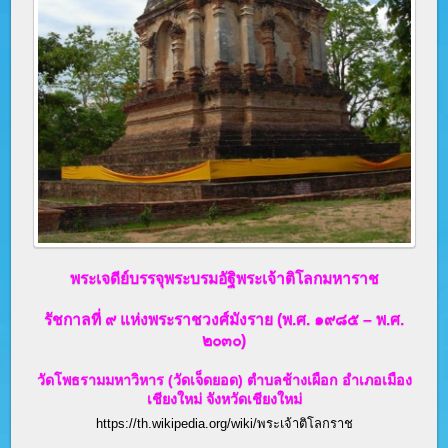
พระเจดีย์บรรจุพระบรมอัฐิพระเจ้าติโลกมหาราช
รัชกาลที่ ๙ แห่งพระราชวงศ์มังราย (พ.ศ. ๑๙๘๕ – พ.ศ.
๒๐๓๐)
วัดโพธรามมหาวิหาร (วัดเจ็ดยอด) ตำบลช้างเผือก อำเภอเมือง
เชียงใหม่ จังหวัดเชียงใหม่
https://th.wikipedia.org/wiki/พระเจ้าติโลกราช