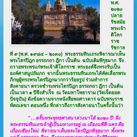
พ.ศ.
๒๐๒๐
ปลาย
รัชสมัย
พระเจ้า
ติโลก
ราช
รัชกาล
ที่ ๙ (พ.ศ. ๑๙๘๔ – ๒๐๓๐) พระธรรมทินเถระพิจารณาเห็น
พระไตรปิฎก อรรถกถา ฎีกา เป็นต้น ฉบับเดิมพิรุธมาก จึง
ถวายพระพรแก่พระเจ้าติโลกราช พระองค์จึงทรงรับเป็น
องค์ศาสนูปถัมภก จากนั้นพระธรรมทินเถระได้คัดเลือกพระ
ภิกษุผู้ทรงพระไตรปิฎกมากกว่าร้อยรูป ร่วมทำการ
สังคายนา ตรวจชำระพระไตรปิฎก อรรถกถา ฎีกา เป็นต้น
เป็นเวลา ๑ ปีจึงสำเร็จ ณ
วัดมหาโพธาราม
(วัดเจ็ดยอด
ปัจจุบัน) ดังข้อความจากหนังสือพงศาวดาร ฉบับพระราช
หัตถเลขา ตอนหนึ่ง ที่กล่าวถึงการสังคายนาในครั้งนั้นว่า
“…
ครั้นพระพุทธศาสนาล่วงมาได้ ๒๐๒๐ ปี จึง
พระธรรมทินเถรเจ้าผู้เป็นมหาเถรอยู่ ณ เมืองนพีสี-นคร คือ
เมืองเชียงใหม่ พิจารณาเห็นพระไตรปิฎกพิรุธมาก ทั้งพระ