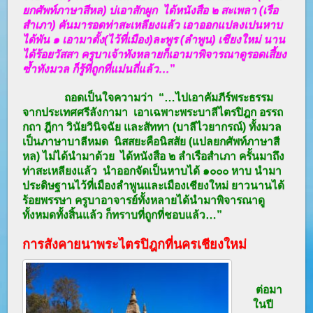
ยกศัพท์ภาษาสีหล) บ่เอาสักผูก ได้หนังสือ ๒ สะเพลา (เรือ
สำเภา) คันมารอดท่าสะเหลียงแล้ว เอาออกแปลงเปนหาบ
ได้พัน ๑ เอามาตั้ง(ไว้ที่เมือง)ละพูร (ลำพูน) เชียงใหม่ นาน
ได้ร้อยวัสสา ครูบาเจ้าทังหลายก็เอามาพิจารณาดูรอดเสี้ยง
ซ้ำทังมวล ก็รู้ที่ถูกที่แม่นถี่แล้ว…
”
ถอดเป็นใจความว่า “…ไปเอาคัมภีร์พระธรรม
จากประเทศศรีลังกามา เอาเฉพาะพระบาลีไตรปิฎก อรรถ
กถา ฎีกา วินัยวินิจฉัย และสัททา (บาลีไวยากรณ์) ทั้งมวล
เป็นภาษาบาลีหมด นิสสยะคือนิสสัย (แปลยกศัพท์ภาษาสี
หล) ไม่ได้นำมาด้วย ได้หนังสือ ๒ ลำเรือสำเภา ครั้นมาถึง
ท่าสะเหลียงแล้ว นำออกจัดเป็นหาบได้ ๑๐๐๐ หาบ นำมา
ประดิษฐานไว้ที่เมืองลำพูนและเมืองเชียงใหม่ ยาวนานได้
ร้อยพรรษา ครูบาอาจารย์ทั้งหลายได้นำมาพิจารณาดู
ทั้งหมดทั้งสิ้นแล้ว ก็ทราบที่ถูกที่ชอบแล้ว…”
การสังคายนาพระไตรปิฎกที่นครเชียงใหม่
ต่อมา
ในปี