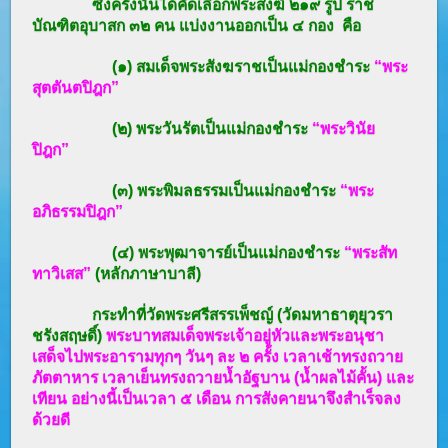
ซึ่งครั้งนั้นได้คัดเลือกพระสงฆ์ ๒๑๙ รูป ราช
บัณฑิตอุบาสก ๓๒ คน แบ่งงานออกเป็น ๔ กอง คือ
(๑) สมเด็จพระสังฆราชเป็นแม่กองชำระ
“
พระ
สุตตันตปิฎก”
(๒) พระวันรัตเป็นแม่กองชำระ
“
พระวินัย
ปิฎก”
(๓) พระพิมลธรรมเป็นแม่กองชำระ
“
พระ
อภิธรรมปิฎก”
(๔) พระพุฒาจารย์เป็นแม่กองชำระ
“
พระสัท
ทาวิเสส”
(หลักภาษาบาลี)
กระทำที่วัดพระศรีสรรเพ็ชญ์ (วัดมหาธาตุยุวรา
ชรังสฤษดิ์)
พระบาทสมเด็จพระเจ้าอยู่หัวและพระอนุชา
เสด็จไปพระอารามทุกๆ วันๆ ละ ๒ ครั้ง เวลาเช้าทรงถวาย
ภัตตาหาร เวลาเย็นทรงถวายน้ำอัฐบาน (น้ำผลไม้คั้น) และ
เทียน อย่างนี้เป็นเวลา ๕ เดือน การสังคายนาจึงสำเร็จลง
ด้วยดี