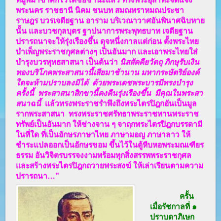
พระนคร ราชธานี นิคม ชนบท สมณพราหมณประชา
ราษฎร บวรเจดียฐาน อาราม บริเวณาวาศอันพินาศฉิบหาย
นั้น และบวชกุลบุตร ฐาปนาการพระพุทธบาท เจดียฐาน
ปรารถนาจะให้รุ่งเรืองขึ้น ดุจหนึ่งกาลแต่ก่อน ตั้งพระไทย
บำเพ็ญพระราชกุศลต่างๆ เป็นอันมาก และเอาพระไทยใส่
บำรุงบวรพุทธสาสนา เป็นต้นว่า
นิสสัคคียวัตถุ ภิกษุรับเงิน
ทองบริโภคพระสาสนานี้เสียมาช้านาน มหากระษัตริย์องค์
ใดจะห้ามปราบลงมิได้ ด้วยพระเดชพระบารมีทรงบำรุง
ครั้งนี้ พระสาสนาสิกขานี้คงคืนรุ่งเรืองขึ้น มีคุณในพระสา
สนาฉนี้
แล้วทรงพระราชรำพึงถึงพระไตรปิฎกอันเป็นมูล
รากพระสาสนา
ทรงพระราชศรัทธาพระราชทานพระราช
ทรัพย์เป็นอันมาก
ให้ช่างจาน ๆ จาฤกพระไตรปิฎกบรรดามี
ในที่ใด ที่เป็นอักษรภาษาไทย ภาษามอญ ภาษาลาว
ให้
ชำระแปลออกเป็นอักษรขอม
ขึ้นไว้ในตู้หีบหอพระมณเฑียร
ธรรม อันวิจิตรบรรจงงามพร้อมทุกสิ่งสรรพพระราชกุศล
และสร้างพระไตรปิฎกถวายพระสงฆ์ ให้เล่าเรียนตามความ
ปรารถนา…”
ครั้น
เมื่อรัชกาลที่ ๑
ปราบดาภิเษก