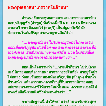
พระพุทธศาสนาเถรวาทในล้านนา
ล้านนารับพระพุทธศาสนาเถรวาทจากอาณาจักร
มอญหริภุญชัย (ลำพูน) ที่สร้างเมื่อปี พ.ศ. ๑๓๑๐ มีพระนาง
จามเทวี จากเมืองละโว้ (ลพบุรี) เป็นปฐมกษัตริย์ ดัง
ข้อความในคัมภีร์มูลศาสนาญาณคัมภีร์ว่า
“
…พระญากือนา ไปรับมาอยู่วัดป่าไผ่หลวงวัน
ออกเมืองหริภุญชัย ฝายน้ำพายหน้าแล้วอาราธนาพระเชื้อ
เก่าทังมวล
อันสืบเช่นนางจามเทวี
นั้น บวชใหม่ขับเสี้ยง
เหตุพระญาบ่เชื่อพระเก่าอันต่างฅนต่างว่า…
”
ถอดเป็นใจความว่า “…พระเจ้ากือนา ไปรับ(พระ
สงฆ์นิกายมอญที่อาราธนามาจากกรุงสุโขทัย) มาอยู่วัดป่า
ไผ่หลวง ทิศตะวันออกของเมืองหริภุญชัย (ลำพูน) ฝายน้ำ
ด้านหน้า แล้วอาราธนาพระภิกษุที่สืบมาจากนิกายมอญ
สมัยพระนางจามเทวีให้บวชใหม่ทั้งหมด เพราะพระองค์ไม่
ทรงเชื่อถือนิกายเดิมซึ่งต่างคนต่างว่า…”
จากหลักฐานนี้ ทำให้ทราบว่าล้านนารับพระพุทธ