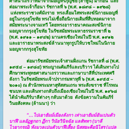
ศาสนาเถรวาทมาจากมอญหริภุญชัย (ลำพูน) มาก่อน และ
ต่อมาพระเจ้ากือนา รัชกาลที่ ๖ (พ.ศ. ๑๘๙๘ – ๑๙๒๘)
แห่งพระราชวงศ์มังราย ทรงเลื่อมใสพระสงฆ์นิกายมอญที่
อยู่ในกรุงสุโขทัย ทรงไม่เชื่อถือนิกายเดิมที่สืบทอดมาจาก
สมัยพระนางจามเทวี โดยทรงอาราธนาคณะสงฆ์นิกาย
มอญจากกรุงสุโขทัย ในรัชสมัยพระมหาธรรมราชาที่ ๒
(พ.ศ. ๑๙๑๑ – ๑๙๔๒) มานครเชียงใหม่ในปี พ.ศ. ๑๙๑๒
และอาราธนาพระสงฆ์ล้านนาทุกรูปให้บวชใหม่ในนิกาย
มอญจากกรุงสุโขทัย
ต่อมารัชสมัยพระเจ้าสามฝั่งแกน รัชกาลที่ ๘ (พ.ศ.
๑๙๕๔ – ๑๙๘๔) พระญาณคัมภีร์และบริวาร ได้เดินทางไป
ศึกษาพระพุทธศาสนาเถรวาทและภาษาบาลีที่ประเทศศรี
ลังกา ในรัชสมัยพระเจ้าปรากรมพาหุที่ ๖ (พ.ศ. ๑๙๕๕ –
๒๐๑๐) ณ สำนักพระมหาสุทัสสนเถระ พระสังฆราช ที่โรหณ
ชนบท และเดินทางกลับถึงเมืองเชียงใหม่ในปี พ.ศ. ๑๙๖๘
ได้นำคัมภีร์บาลีต่างๆ กลับมาด้วย ดังข้อความในคัมภีร์
วินยสังคหะ (ล้านนา) ว่า
“…ไปเอาธัมม์เมืองลังกา เท่าเอาธัมม์อันเปนตัว
บาฬี แลอัฏฐกถา ฏีกา วินัยวินิจฉัย แลสัททา (บาลี
ไวยากรณ์) ทังมวลเปนตัวบาฬีเสี้ยง นิสสยะคือนิไสร (แปล