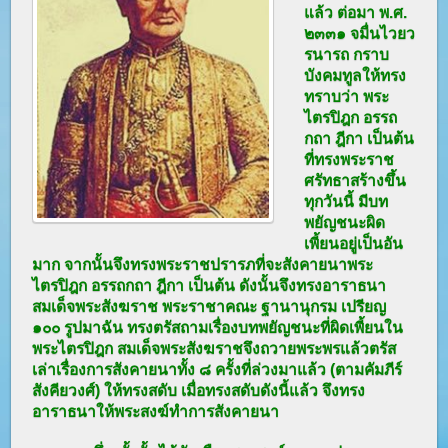
แล้ว ต่อมา พ.ศ.
๒๓๓๑ จมื่นไวยว
รนารถ กราบ
บังคมทูลให้ทรง
ทราบว่า พระ
ไตรปิฎก อรรถ
กถา ฎีกา เป็นต้น
ที่ทรงพระราช
ศรัทธาสร้างขึ้น
ทุกวันนี้ มีบท
พยัญชนะผิด
เพี้ยนอยู่เป็นอัน
มาก จากนั้นจึงทรงพระราชปรารภที่จะสังคายนาพระ
ไตรปิฎก อรรถกถา ฎีกา เป็นต้น ดังนั้นจึงทรงอาราธนา
สมเด็จพระสังฆราช พระราชาคณะ ฐานานุกรม เปรียญ
๑๐๐ รูปมาฉัน ทรงตรัสถามเรื่องบทพยัญชนะที่ผิดเพี้ยนใน
พระไตรปิฎก สมเด็จพระสังฆราชจึงถวายพระพรแล้วตรัส
เล่าเรื่องการสังคายนาทั้ง ๘ ครั้งที่ล่วงมาแล้ว (ตามคัมภีร์
สังคียวงศ์) ให้ทรงสดับ เมื่อทรงสดับดังนี้แล้ว จึงทรง
อาราธนาให้พระสงฆ์ทำการสังคายนา