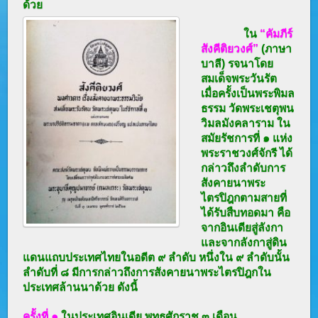
ด้วย
ใน
“
คัมภีร์
สังคีติยวงศ์
”
(ภาษา
บาลี) รจนาโดย
สมเด็จพระวันรัต
เมื่อครั้งเป็นพระพิมล
ธรรม วัดพระเชตุพน
วิมลมังคลาราม ใน
สมัยรัชการที่ ๑ แห่ง
พระราชวงศ์จักรี ได้
กล่าวถึงลำดับการ
สังคายนาพระ
ไตรปิฎกตามสายที่
ได้รับสืบทอดมา คือ
จากอินเดียสู่ลังกา
และจากลังกาสู่ดิน
แดนแถบประเทศไทยในอดีต ๙ ลำดับ
หนึ่งใน ๙ ลำดับนั้น
ลำดับที่ ๘ มีการกล่าวถึงการสังคายนาพระไตรปิฎกใน
ประเทศล้านนาด้วย
ดังนี้
ครั้งที่ ๑
ในประเทศอินเดีย พุทธศักราช ๓ เดือน