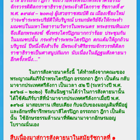
บาลี อรรถกถา ฎีกา จึงถวายพระพรแก่พระเจ้าศิริธรรม
จักรวรรดิดิลกราชาธิราช (พระเจ้าติโลกราช รัชกาลที่ ๙
พ.ศ. ๑๙๘๔ – ๒๐๓๐) ผู้เสวยราชสมบัติ ณ เมืองเชียงใหม่
ว่าจะชำระพระปริยัติให้บริบูรณ์ บรมกษัตริย์จึงให้กระทำ
มณฑปในมหาโพธารามวิหารในพระนคร
พระธรรมทินเถร
จึงเลือกพระสงฆ์
ซึ่งทรงไตรปิฎกมากกว่าร้อย
ประชุมกัน
ในมณฑปนั้น กระทำชำระพระไตรปิฎก ตกแต้มให้ถูกถ้วน
บริบูรณ์ ปีหนึ่งจึงสำเร็จ มีพระเจ้าศิริธรรมจักรวรรดิดิลก
ราชาธิราชเป็นศาสนูปถัมภก นับเนื่องในอัฏฐมสังคายนา
อีกครั้งหนึ่ง
…”
ในการสังคายนาครั้งนี้ ได้ทำหลังจากคณะของ
พระญาณคัมภีร์นำพระไตรปิฎก อรรถกถา ฎีกา เป็นต้น กลับ
มาจากประเทศศรีลังกา เป็นเวลา ๕๒ ปี (ระหว่างปี พ.ศ.
๑๙๖๘ – ๒๐๒๐) จึงสันนิษฐานได้ว่าในการสังคายนานั้น
ได้ใช้คัมภีร์บาลีที่นำมาจากประเทศศรีลังกาเมื่อปี พ.ศ.
๑๙๖๘ มาสอบทาน เทียบเคียง กับฉบับของมอญเดิมที่มีอยู่
และอักษรที่จารึกพระบาลีไตรปิฎก อรรถกถา ฎีกา เป็นต้น
นั้น ใช้อักษรธรรมล้านนาที่พัฒนามาจากอักษรมอญ
โบราณนั่นเอง
สืบเนื่องมาสู่การสังคายนาในสมัยรัชกาลที่ ๑