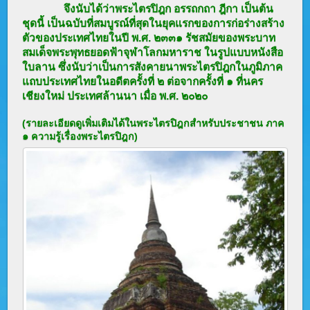
จึงนับได้ว่าพระไตรปิฎก อรรถกถา ฎีกา เป็นต้น
ชุดนี้ เป็นฉบับที่สมบูรณ์ที่สุดในยุคแรกของการก่อร่างสร้าง
ตัวของประเทศไทยในปี พ.ศ. ๒๓๓๑ รัชสมัยของพระบาท
สมเด็จพระพุทธยอดฟ้าจุฬาโลกมหาราช ในรูปแบบหนังสือ
ใบลาน ซึ่งนับว่าเป็นการสังคายนาพระไตรปิฎกในภูมิภาค
แถบประเทศไทยในอดีตครั้งที่ ๒ ต่อจากครั้งที่ ๑ ที่นคร
เชียงใหม่ ประเทศล้านนา เมื่อ พ.ศ. ๒๐๒๐
(รายละเอียดดูเพิ่มเติมได้ในพระไตรปิฎกสำหรับประชาชน ภาค
๑ ความรู้เรื่องพระไตรปิฎก)