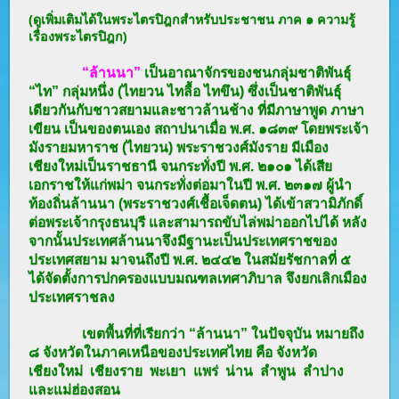
(ดูเพิ่มเติมได้ในพระไตรปิฎกสำหรับประชาชน ภาค ๑ ความรู้
เรื่องพระไตรปิฎก)
“
ล้านนา
”
เป็นอาณาจักรของชนกลุ่มชาติพันธุ์
“ไท” กลุ่มหนึ่ง (ไทยวน ไทลื้อ ไทขึน) ซึ่งเป็นชาติพันธุ์
เดียวกันกับชาวสยามและชาวล้านช้าง ที่มีภาษาพูด ภาษา
เขียน เป็นของตนเอง สถาปนาเมื่อ พ.ศ. ๑๘๓๙ โดยพระเจ้า
มังรายมหาราช (ไทยวน) พระราชวงศ์มังราย มีเมือง
เชียงใหม่เป็นราชธานี จนกระทั่งปี พ.ศ. ๒๑๐๑ ได้เสีย
เอกราชให้แก่พม่า จนกระทั่งต่อมาในปี พ.ศ. ๒๓๑๗ ผู้นำ
ท้องถิ่นล้านนา (พระราชวงศ์เชื้อเจ็ดตน) ได้เข้าสวามิภักดิ์
ต่อพระเจ้ากรุงธนบุรี และสามารถขับไล่พม่าออกไปได้ หลัง
จากนั้นประเทศล้านนาจึงมีฐานะเป็นประเทศราชของ
ประเทศสยาม มาจนถึงปี พ.ศ. ๒๔๔๒ ในสมัยรัชกาลที่ ๕
ได้จัดตั้งการปกครองแบบมณฑลเทศาภิบาล จึงยกเลิกเมือง
ประเทศราชลง
เขตพื้นที่ที่เรียกว่า “ล้านนา” ในปัจจุบัน หมายถึง
๘ จังหวัดในภาคเหนือของประเทศไทย คือ จังหวัด
เชียงใหม่ เชียงราย พะเยา แพร่ น่าน ลำพูน ลำปาง
และแม่ฮ่องสอน