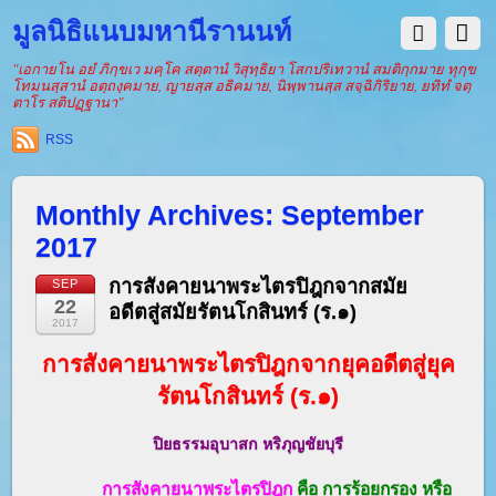
มูลนิธิแนบมหานีรานนท์
"เอกายโน อยํ ภิกฺขเว มคฺโค สตฺตานํ วิสุทฺธิยา โสกปริเทวานํ สมติกฺกมาย ทุกฺข
โทมนสฺสานํ อตฺถงฺคมาย, ญายสฺส อธิคมาย, นิพฺพานสฺส สจฺฉิกิริยาย, ยทิทํ จตฺ
ตาโร สติปฏฺฐานา"
RSS
Monthly Archives:
September
2017
การสังคายนาพระไตรปิฎกจากสมัย
SEP
22
อดีตสู่สมัยรัตนโกสินทร์ (ร.๑)
2017
การสังคายนาพระไตรปิฎกจากยุคอดีตสู่ยุค
รัตนโกสินทร์ (ร.๑)
ปิยธรรมอุบาสก หริภุญชัยบุรี
การสังคายนาพระไตรปิฎก
คือ การร้อยกรอง หรือ