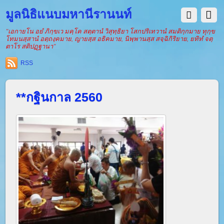
มูลนิธิแนบมหานีรานนท์
"เอกายโน อยํ ภิกฺขเว มคฺโค สตฺตานํ วิสุทฺธิยา โสกปริเทวานํ สมติกฺกมาย ทุกฺข
โทมนสฺสานํ อตฺถงฺคมาย, ญายสฺส อธิคมาย, นิพฺพานสฺส สจฺฉิกิริยาย, ยทิทํ จตฺ
ตาโร สติปฏฺฐานา"
RSS
**กฐินกาล 2560