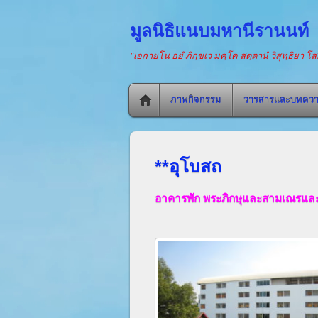
มูลนิธิแนบมหานีรานนท์
"เอกายโน อยํ ภิกฺขเว มคฺโค สตฺตานํ วิสุทฺธิยา 
ภาพกิจกรรม
วารสารและบทคว
**อุโบสถ
อาคารพัก พระภิกษุและสา