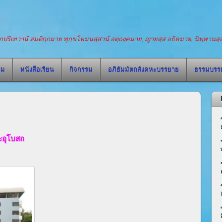
โสกปริเทวานํ สมติกฺกมาย ทุกฺขโทมนสฺสานํ อตฺถงฺคมาย, ญายสฺส อธิคมาย, นิพฺพานสฺส 
าม
หนังสือเรียน
กิจกรรม
อภิธัมมัตถสังคหะบรรยาย
ธรรมบรร
มเณรและอุโบสถ