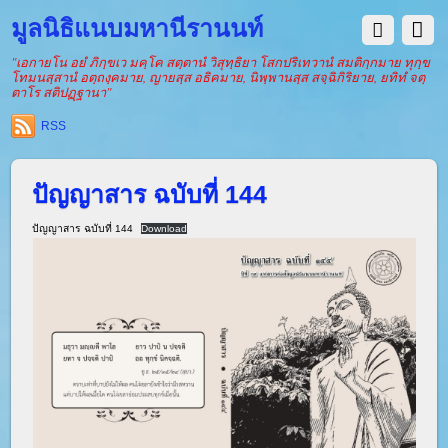
มูลนิธิแนบมหานีรานนท์
"เอกายโน อยํ ภิกฺขเว มคฺโค สตฺตานํ วิสุทฺธิยา โสกปริเทวานํ สมติกฺกมาย ทุกฺข
โทมนสฺสานํ อตฺถงฺคมาย, ญายสฺส อธิคมาย, นิพฺพานสฺส สจฺฉิกิริยาย, ยทิทํ จตฺ
ตาโร สติปฏฺฐานา"
RSS
ปัญญาสาร ฉบับที่ 144
ปัญญาสาร ฉบับที่ 144
Download