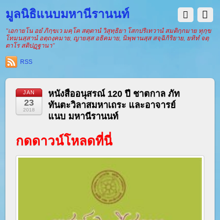
มูลนิธิแนบมหานีรานนท์
"เอกายโน อยํ ภิกฺขเว มคฺโค สตฺตานํ วิสุทฺธิยา โสกปริเทวานํ สมติกฺกมาย ทุกฺข
โทมนสฺสานํ อตฺถงฺคมาย, ญายสฺส อธิคมาย, นิพฺพานสฺส สจฺฉิกิริยาย, ยทิทํ จตฺ
ตาโร สติปฏฺฐานา"
RSS
หนังสืออนุสรณ์ 120 ปี ชาตกาล ภัท
JAN
23
ทันตะวิลาสมหาเถระ และอาจารย์
2018
แนบ มหานีรานนท์
กดดาวน์โหลดที่นี่